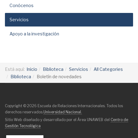
Conócenos
Servicios
Apoyo a la investigación
Está aquí:
Inicio
Biblioteca
Servicios
All Categories
Biblioteca
Boletín de novedades
Copyright © 2026 Escuela de Relaciones Internacionales. Todos los
derechos reservados.
Universidad Nacional.
Sitio Web diseñado y desarrollado por el Área UNAWEB del
Centro de
Gestión Tecnológica