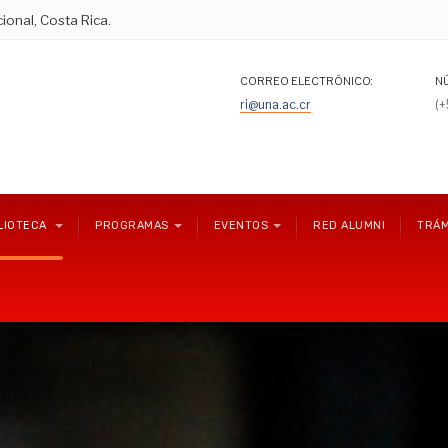
ional, Costa Rica.
CORREO ELECTRÓNICO:
N
ri@una.ac.cr
(
LIOTECA
PROGRAMAS
EVENTOS
RED ALUMNI
TRÁM