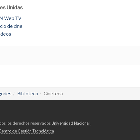
es Unidas
N Web TV
iclo de cine
ideos
gories
Biblioteca
Cineteca
dos los derechos reservados.
Universidad Nacional.
Centro de Gestión Tecnológica