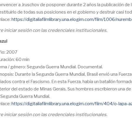
onvencer a Jruschov de posponer durante 2 años la publicación de 
estituirlo de todas sus posiciones en el gobierno y destruir casi t
nlace:
https://digitaliafilmlibrary.una.elogim.com/film/1006/nur
e iniciar sesión con las credenciales institucionales.
azul
ño: 2007
uración: 60 min
ema / género: Segunda Guerra Mundial. Documental.
inopsis: Durante la Segunda Guerra Mundial, Brasil envió una Fuerza
liados contra el Fascismo. En esta Fuerza, había un batallón form
nterior del estado de Minas Gerais. Sus hombres escribieron una de l
a Segunda Guerra Mundial.
nlace:
https://digitaliafilmlibrary.una.elogim.com/film/404/o-lapa-a
e iniciar sesión con las credenciales institucionales.