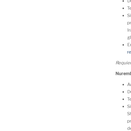
D
T
S
p
I
g
E
r
Requier
Nuremb
A
D
T
S
S
p
d