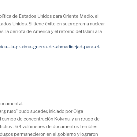
política de Estados Unidos para Oriente Medio, el
dos Unidos. Si tiene éxito en su programa nuclear,
: la derrota de América y el retorno del Islam a la
t-mica--la-pr-xima-guerra-de-ahmadinejad-para-el-
 Documental.
rg ruso" pudo suceder, iniciado por Olga
el campo de concentración Kolyma, y un grupo de
Jrushchov . 64 volúmenes de documentos terribles
rdugos permanecieron en el gobierno y lograron