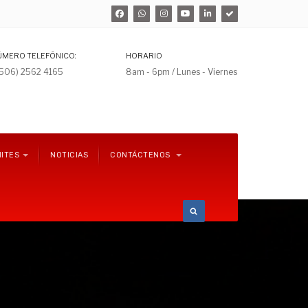
ÚMERO TELEFÓNICO:
HORARIO
+506) 2562 4165
8am - 6pm / Lunes - Viernes
ITES
NOTICIAS
CONTÁCTENOS