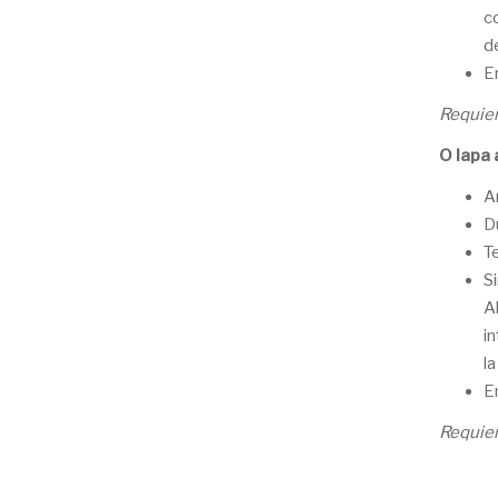
c
d
E
Requier
O lapa 
A
D
T
S
A
i
l
E
Requier