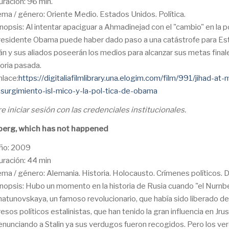
uración: 96 min.
ema / género: Oriente Medio. Estados Unidos. Política.
inopsis: Al intentar apaciguar a Ahmadinejad con el "cambio" en la 
residente Obama puede haber dado paso a una catástrofe para Esta
rán y sus aliados poseerán los medios para alcanzar sus metas finales
loria pasada.
nlace:
https://digitaliafilmlibrary.una.elogim.com/film/991/jihad-a
esurgimiento-isl-mico-y-la-pol-tica-de-obama
e iniciar sesión con las credenciales institucionales.
erg, which has not happened
ño: 2009
uración: 44 min
ema / género: Alemania. Historia. Holocausto. Crímenes políticos.
inopsis: Hubo un momento en la historia de Rusia cuando "el Nurnbe
hatunovskaya, un famoso revolucionario, que había sido liberado d
resos políticos estalinistas, que han tenido la gran influencia en 
enunciando a Stalin ya sus verdugos fueron recogidos. Pero los ve