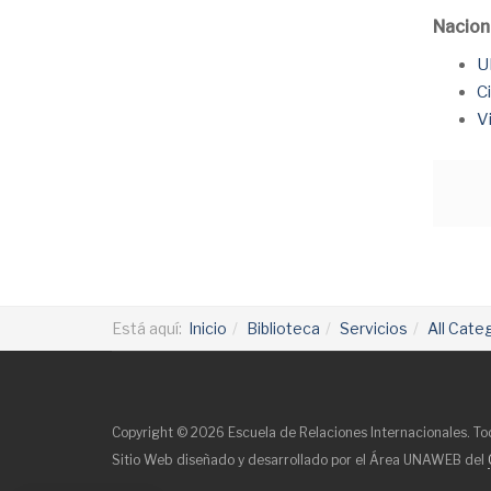
Nacion
U
C
V
Está aquí:
Inicio
Biblioteca
Servicios
All Cate
Copyright © 2026 Escuela de Relaciones Internacionales. To
Sitio Web diseñado y desarrollado por el Área UNAWEB del