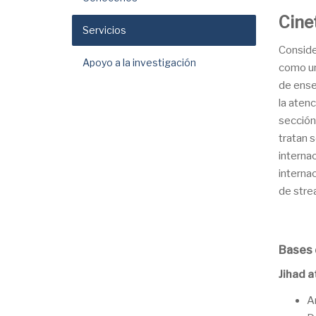
Cine
Servicios
Conside
Apoyo a la investigación
como un
de ense
la atenc
sección
tratan 
interna
interna
de stre
Bases 
Jihad a
A