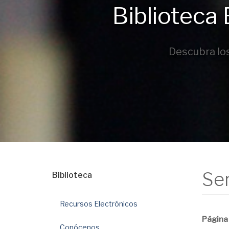
Biblioteca 
Descubra los
Ser
Biblioteca
Recursos Electrónicos
Página 
Conócenos