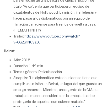
para el rodaje de una película de ciencia-ficción, de
título "Argo", en la que participaba un equipo de
cazatalentos de Hollywood. La misión: ir a Teherán y
hacer pasar a los diplomáticos por un equipo de
filmación canadiense para traerlos de vuelta a casa.
(FILMAFFINITY)
Tráiler:
https://www.youtube.com/watch?
v=Ou2JnNCys10
Beirut
Año: 2018
Duración: 1 49 min
Tema / género: Película acción
Sinopsis: "Un diplomático estadounidense tiene que
cumplir una misión en Beirut, un lugar del que guarda un
amargo recuerdo. Mientras, una agente de la CIA que
trabaja de manera encubierta en la embajada debe
protegerlo de aquellos que quieren matarlo."