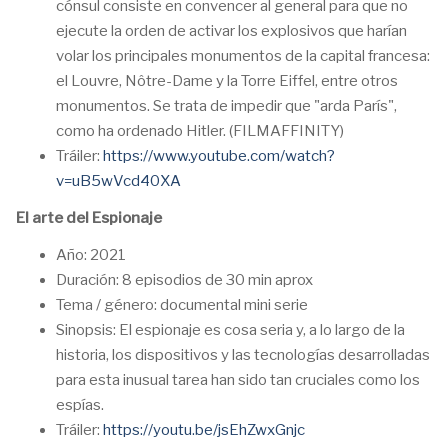
cónsul consiste en convencer al general para que no
ejecute la orden de activar los explosivos que harían
volar los principales monumentos de la capital francesa:
el Louvre, Nôtre-Dame y la Torre Eiffel, entre otros
monumentos. Se trata de impedir que "arda París",
como ha ordenado Hitler. (FILMAFFINITY)
Tráiler:
https://www.youtube.com/watch?
v=uB5wVcd40XA
El arte del Espionaje
Año: 2021
Duración: 8 episodios de 30 min aprox
Tema / género: documental mini serie
Sinopsis: El espionaje es cosa seria y, a lo largo de la
historia, los dispositivos y las tecnologías desarrolladas
para esta inusual tarea han sido tan cruciales como los
espías.
Tráiler:
https://youtu.be/jsEhZwxGnjc