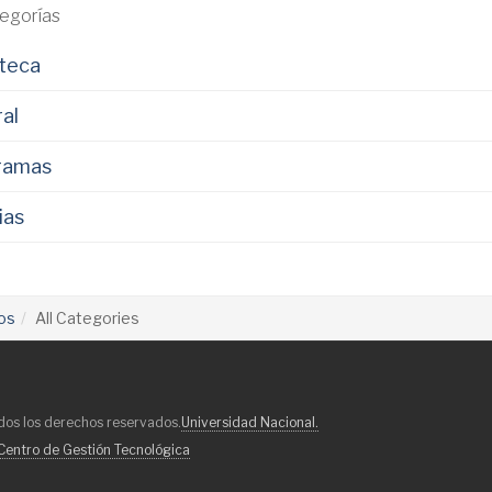
egorías
oteca
al
ramas
ias
os
All Categories
dos los derechos reservados.
Universidad Nacional.
Centro de Gestión Tecnológica