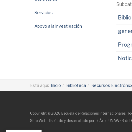
Subcat
Servicios
Bibli
Apoyo a la investigación
gener
Prog
Notic
Está aquí:
Inicio
Biblioteca
Recursos Electrónic
Copyright © 2026 Escuela de Relaciones Internacionales. To
Sitio Web diseñado y desarrollado por el Área UNAWEB del