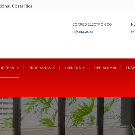
ional, Costa Rica.
CORREO ELECTRÓNICO:
N
ri@una.ac.cr
(
LIOTECA
PROGRAMAS
EVENTOS
RED ALUMNI
TRÁM