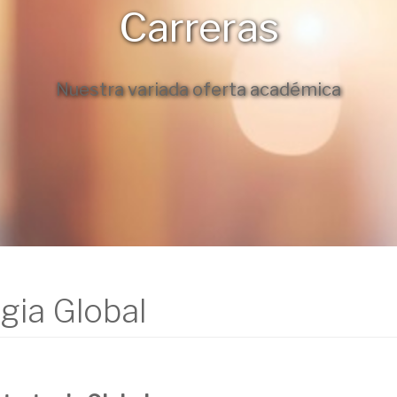
Carreras
Nuestra variada oferta académica
egia Global