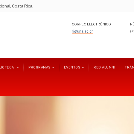
ional, Costa Rica.
CORREO ELECTRÓNICO:
N
ri@una.ac.cr
(
LIOTECA
PROGRAMAS
EVENTOS
RED ALUMNI
TRÁM