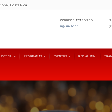
ional, Costa Rica.
CORREO ELECTRÓNICO:
N
ri@una.ac.cr
(
LIOTECA
PROGRAMAS
EVENTOS
RED ALUMNI
TRÁM