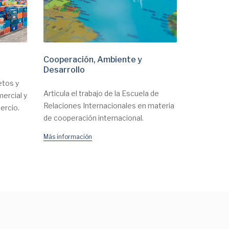
Cooperación, Ambiente y
Innovaci
Desarrollo
etos y
Posiciona 
Articula el trabajo de la Escuela de
mercial y
la Escuela
Relaciones Internacionales en materia
ercio.
conocimie
de cooperación internacional.
Más informa
Más información