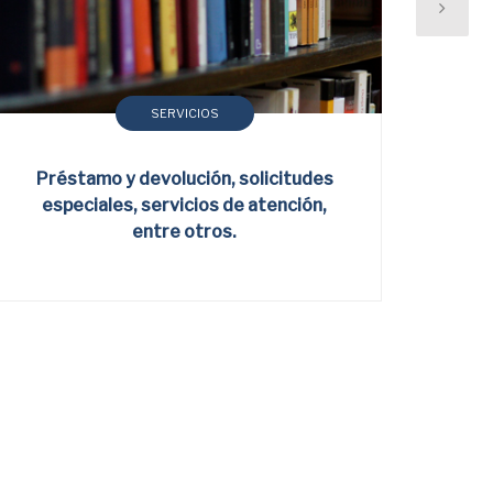
SERVICIOS
Préstamo y devolución, solicitudes
B
especiales, servicios de atención,
i
entre otros.