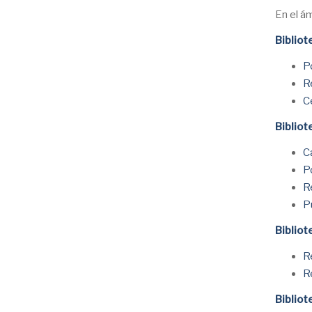
En el ám
Bibliot
P
R
C
Bibliot
C
P
R
P
Biblio
R
R
Bibliot