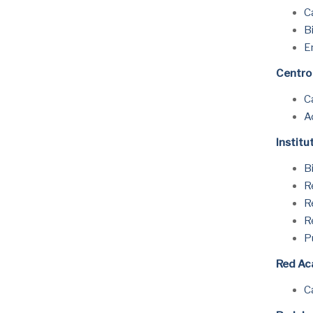
C
B
E
Centro
C
A
Institu
B
R
R
R
P
Red Ac
C