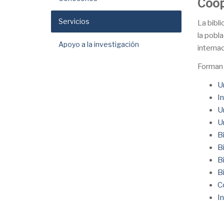
Coop
Servicios
La bibli
la pobla
Apoyo a la investigación
internac
Forman p
U
I
U
U
B
B
B
B
C
I