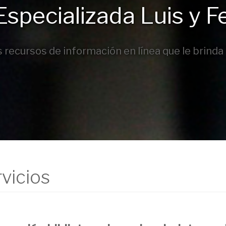
Especializada Luis y F
 recursos de información en línea que le brinda l
vicios