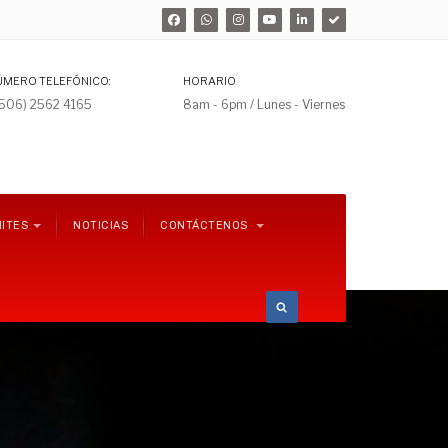
ÚMERO TELEFÓNICO:
HORARIO
+506) 2562 4165
8am - 6pm / Lunes - Viernes
ITES
NOTICIAS
CONTÁCTENOS