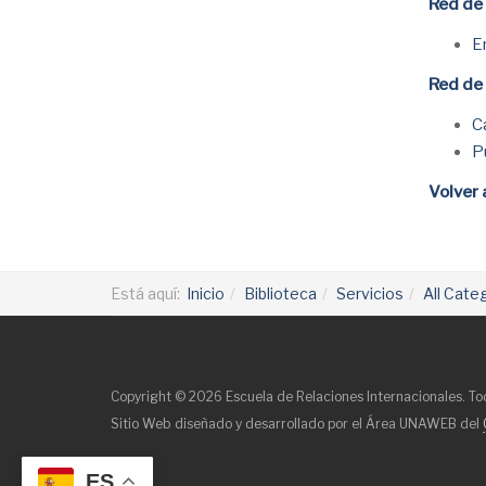
Red de 
E
Red de
C
P
Volver 
Está aquí:
Inicio
Biblioteca
Servicios
All Cate
Copyright © 2026 Escuela de Relaciones Internacionales. To
Sitio Web diseñado y desarrollado por el Área UNAWEB del
ES