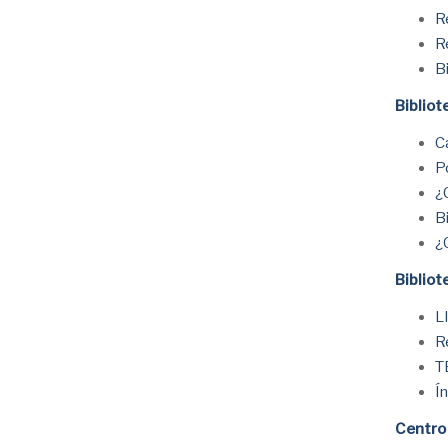
R
R
B
Biblio
C
P
¿
Bi
¿
Biblio
L
R
T
Í
Centro