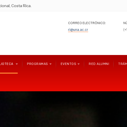
ional, Costa Rica.
CORREO ELECTRÓNICO:
N
ri@una.ac.cr
(
LIOTECA
PROGRAMAS
EVENTOS
RED ALUMNI
TRÁM