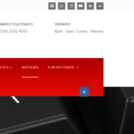
ÚMERO TELEFÓNICO:
HORARIO
+506) 2562 4165
8am - 6pm / Lunes - Viernes
ITES
NOTICIAS
CONTÁCTENOS