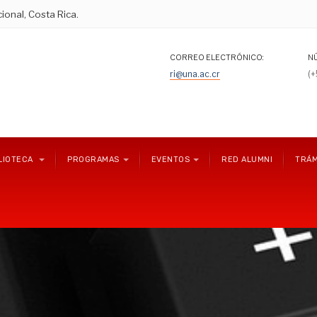
ional, Costa Rica.
CORREO ELECTRÓNICO:
N
ri@una.ac.cr
(
LIOTECA
PROGRAMAS
EVENTOS
RED ALUMNI
TRÁM