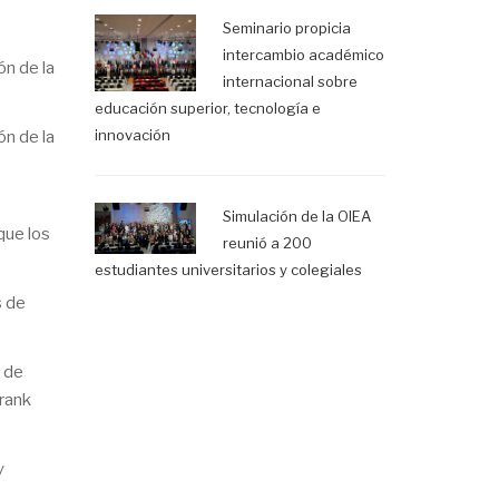
Seminario propicia
intercambio académico
ón de la
internacional sobre
educación superior, tecnología e
innovación
ón de la
Simulación de la OIEA
que los
reunió a 200
estudiantes universitarios y colegiales
s de
a de
Frank
y